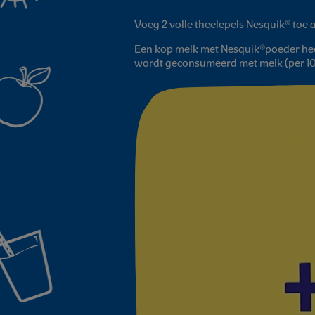
Voeg 2 volle theelepels Nesquik® toe 
Een kop melk met Nesquik®poeder heef
wordt geconsumeerd met melk (per 10