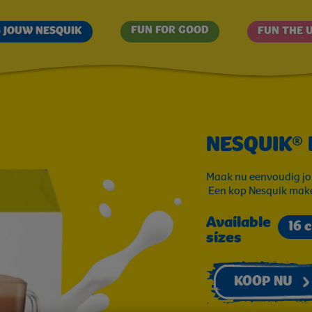
Overslaan
en
FUN FOR GOOD
S JOUW NESQUIK
FUN THE 
naar
de
inhoud
gaan
NESQUIK®
Maak nu eenvoudig jou
Een kop Nesquik make
Available
16 
sizes
KOOP NU