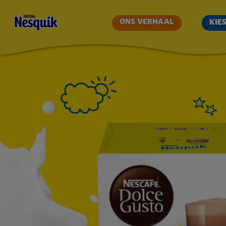
NESQUIK
ONS VERHAAL
KIE
DOLCE
GUSTO
|
JOUW