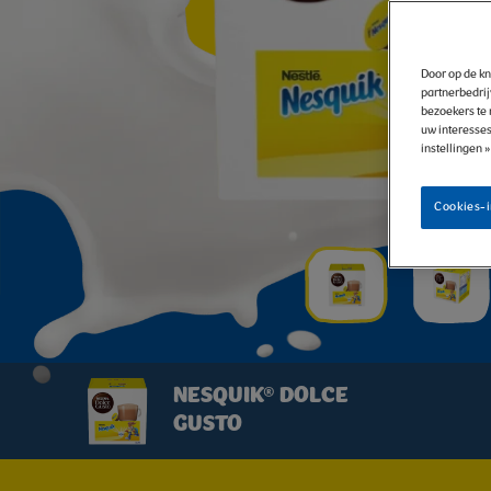
WARME
Door op de kn
CHOCOLAD
partnerbedrij
bezoekers te 
uw interesses
instellingen 
IN
Cookies-i
EEN
CUP
NESQUIK® DOLCE
GUSTO