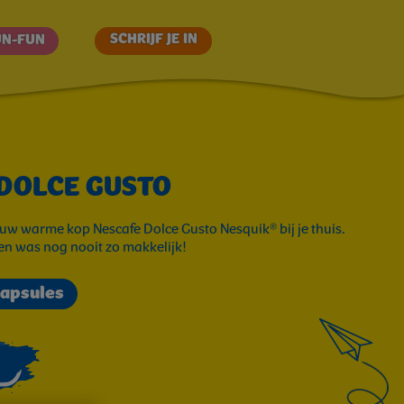
SCHRIJF JE IN
UN-FUN
 DOLCE GUSTO
w warme kop Nescafe Dolce Gusto Nesquik® bij je thuis.
n was nog nooit zo makkelijk!
capsules