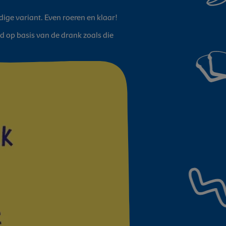
dige variant. Even roeren en klaar!
 op basis van de drank zoals die