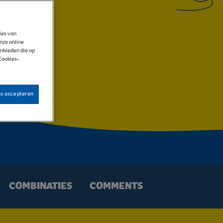
kies van
onze online
anbieden die op
 Cookies-
es accepteren
COMBINATIES
COMMENTS