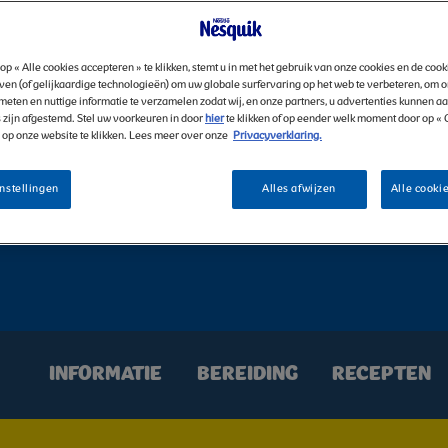
op « Alle cookies accepteren » te klikken, stemt u in met het gebruik van onze cookies en de coo
EMELK
ven (of gelijkaardige technologieën) om uw globale surfervaring op het web te verbeteren, om 
meten en nuttige informatie te verzamelen zodat wij, en onze partners, u advertenties kunnen a
 zijn afgestemd. Stel uw voorkeuren in door
hier
te klikken of op eender welk moment door op «
» op onze website te klikken. Lees meer over onze
Privacyverklaring.
nstellingen
Alles afwijzen
Alle cooki
INFORMATIE
BEREIDING
RECEPTEN