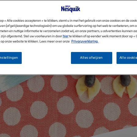
op « Alle cookies accepteren » te klikken, stemt u in met het gebruik van onze cookies en de coo
ven (of gelijkaardige technologieën) om uw globale surfervaring op het web te verbeteren, om 
meten en nuttige informatie te verzamelen zodat wij, en onze partners, u advertenties kunnen a
 zijn afgestemd. Stel uw voorkeuren in door
hier
te klikken of op eender welk moment door op «
» op onze website te klikken. Lees meer over onze
Privacyverklaring.
nstellingen
Alles afwijzen
Alle cooki