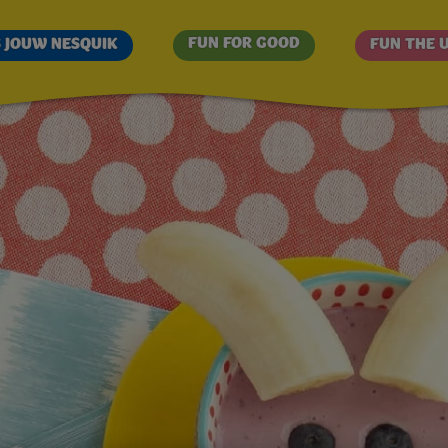
ECEPT
Overslaan
en
FUN FOR GOOD
S JOUW NESQUIK
FUN THE 
naar
de
inhoud
gaan