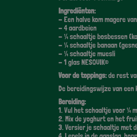
Ingrediënten:
- Een halve kom magere van
- 4 aardbeien
- ¼ schaaltje bosbessen (k
- ¼ schaaltje banaan (ges
- ¼ schaaltje muesli
- 1 glas NESQUIK®
Voor de toppings:
de rest v
De bereidingswijze van een 
Bereiding:
1. Vul het schaaltje voor ¼
2. Mix de yoghurt en het frui
3. Versier je schaaltje met
4. Lepels in de aanslag, hop