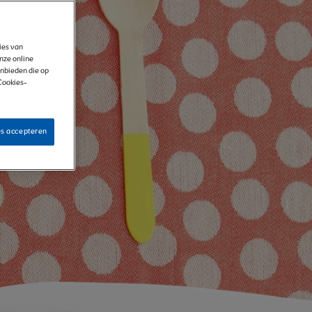
kies van
onze online
anbieden die op
 Cookies-
es accepteren