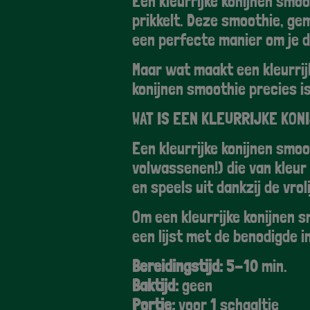
Een kleurrijke konijnen smoo
prikkelt. Deze smoothie, ge
een perfecte manier om je d
Maar wat maakt een kleurrijk
konijnen smoothie precies is
WAT IS EEN KLEURRIJKE KO
Een kleurrijke konijnen smoo
volwassenen!) die van kleur 
en speels uit dankzij de vro
Om een kleurrijke konijnen s
een lijst met de benodigde i
Bereidingstijd:
5-10 min.
Baktijd:
geen
Portie:
voor 1 schaaltje