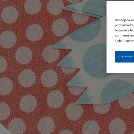
|
Door op de kn
NESQUIK
partnerbedrij
bezoekers te 
uw interesses
instellingen 
Cookies-i