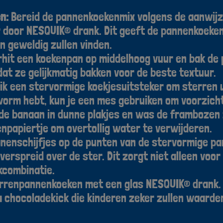
n:
Bereid de pannenkoekenmix volgens de aanwijz
door NESQUIK® drank. Dit geeft de pannenkoeken 
n geweldig zullen vinden.
hit een koekenpan op middelhoog vuur en bak de
dat ze gelijkmatig bakken voor de beste textuur.
k een stervormige koekjesuitsteker om sterren 
kvorm hebt, kun je een mes gebruiken om voorzicht
de banaan in dunne plakjes en was de frambozen 
npapiertje om overtollig water te verwijderen.
nenschijfjes op de punten van de stervormige pa
erspreid over de ster. Dit zorgt niet alleen voor
akcombinatie.
rrenpannenkoeken met een glas NESQUIK® drank. D
 chocoladekick die kinderen zeker zullen waarde