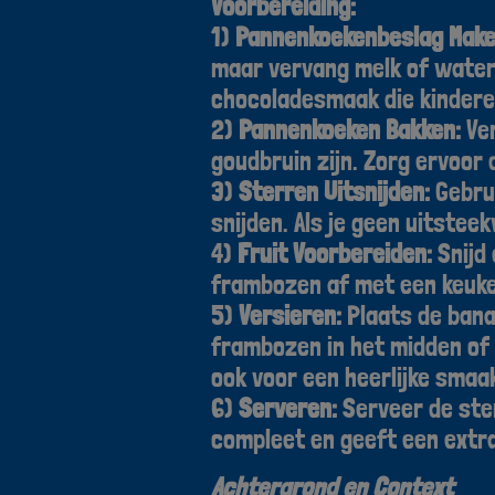
Voorbereiding:
1)
Pannenkoekenbeslag Make
maar vervang melk of water 
chocoladesmaak die kindere
2)
Pannenkoeken Bakken:
Ver
goudbruin zijn. Zorg ervoor 
3)
Sterren Uitsnijden:
Gebrui
snijden. Als je geen uitstee
4)
Fruit Voorbereiden:
Snijd 
frambozen af met een keuke
5)
Versieren:
Plaats de bana
frambozen in het midden of v
ook voor een heerlijke sma
6)
Serveren:
Serveer de ste
compleet en geeft een extra
Achtergrond en Context