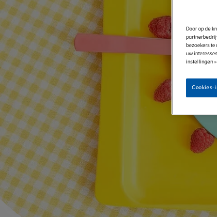
|
Door op de kn
NESQUIK
partnerbedrij
bezoekers te 
uw interesses
instellingen 
Cookies-i