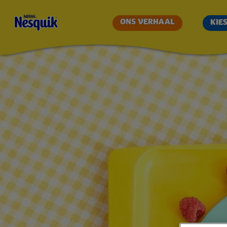
RECEPT
ONS VERHAAL
KIE
-
PANNENKO
VOOR
COWBOYS