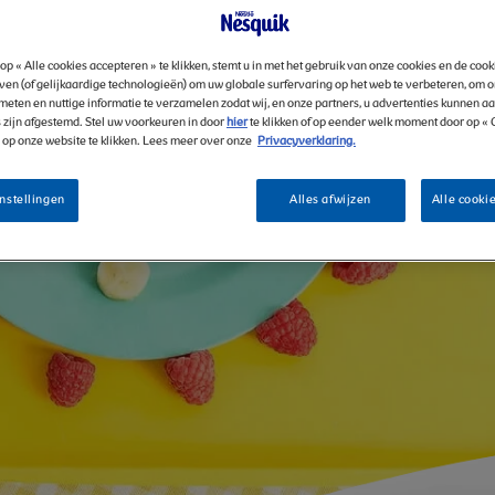
op « Alle cookies accepteren » te klikken, stemt u in met het gebruik van onze cookies en de coo
ven (of gelijkaardige technologieën) om uw globale surfervaring op het web te verbeteren, om 
meten en nuttige informatie te verzamelen zodat wij, en onze partners, u advertenties kunnen a
 zijn afgestemd. Stel uw voorkeuren in door
hier
te klikken of op eender welk moment door op «
» op onze website te klikken. Lees meer over onze
Privacyverklaring.
nstellingen
Alles afwijzen
Alle cooki