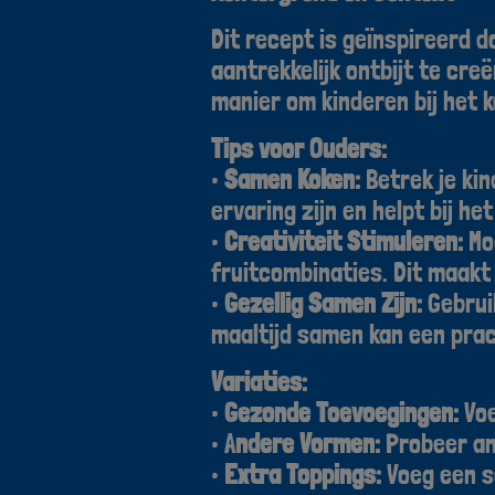
Dit recept is geïnspireerd 
aantrekkelijk ontbijt te cre
manier om kinderen bij het 
Tips voor Ouders:
•
Samen Koken:
Betrek je kin
ervaring zijn en helpt bij h
•
Creativiteit Stimuleren:
Moe
fruitcombinaties. Dit maakt 
•
Gezellig Samen Zijn:
Gebruik
maaltijd samen kan een prac
Variaties:
•
Gezonde Toevoegingen:
Voe
• A
ndere Vormen:
Probeer an
•
Extra Toppings:
Voeg een s