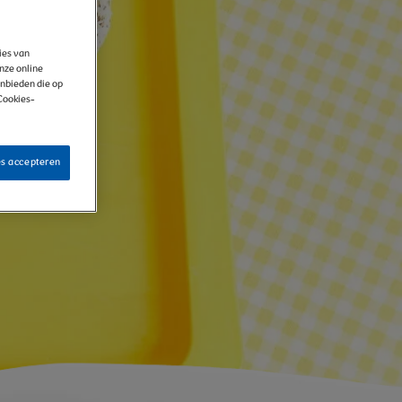
kies van
onze online
anbieden die op
 Cookies-
es accepteren