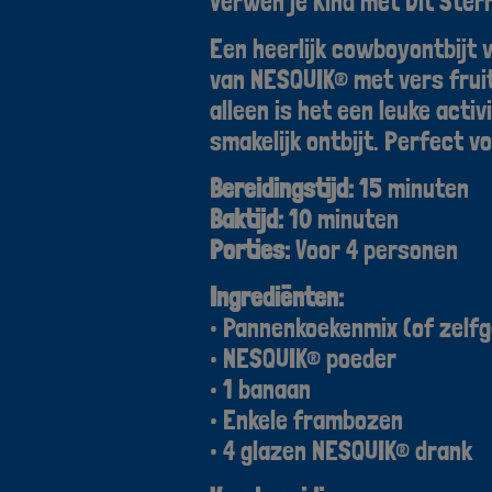
Verwen je Kind met Dit Ster
Een heerlijk cowboyontbijt 
van NESQUIK® met vers fruit
alleen is het een leuke activ
smakelijk ontbijt. Perfect 
Bereidingstijd:
15 minuten
Baktijd:
10 minuten
Porties:
Voor 4 personen
Ingrediënten:
• Pannenkoekenmix (of zel
• NESQUIK® poeder
• 1 banaan
• Enkele frambozen
• 4 glazen NESQUIK® drank